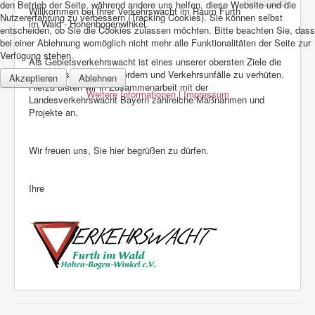
den Betrieb der Seite, während andere uns helfen, diese Website und die
Willkommen bei Ihrer Verkehrswacht im Raum Furth
Nutzererfahrung zu verbessern (Tracking Cookies). Sie können selbst
im Wald - Hohenbogenwinkel.
entscheiden, ob Sie die Cookies zulassen möchten. Bitte beachten Sie, dass
bei einer Ablehnung womöglich nicht mehr alle Funktionalitäten der Seite zur
Verfügung stehen.
Als Gebietsverkehrswacht ist eines unserer obersten Ziele die
Verkehrssicherheit zu fördern und Verkehrsunfälle zu verhüten.
Akzeptieren
Ablehnen
Hierzu bieten wir in Zusammenarbeit mit der
Weitere Informationen
|
Impressum
Landesverkehrswacht Bayern zahlreiche Maßnahmen und
Projekte an.
Wir freuen uns, Sie hier begrüßen zu dürfen.
Ihre